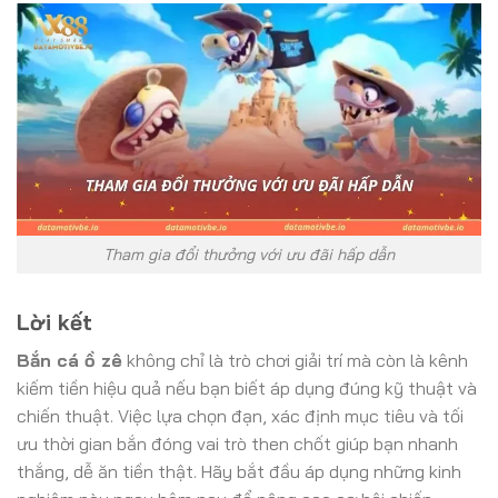
Tham gia đổi thưởng với ưu đãi hấp dẫn
Lời kết
Bắn cá ồ zê
không chỉ là trò chơi giải trí mà còn là kênh
kiếm tiền hiệu quả nếu bạn biết áp dụng đúng kỹ thuật và
chiến thuật. Việc lựa chọn đạn, xác định mục tiêu và tối
ưu thời gian bắn đóng vai trò then chốt giúp bạn nhanh
thắng, dễ ăn tiền thật. Hãy bắt đầu áp dụng những kinh