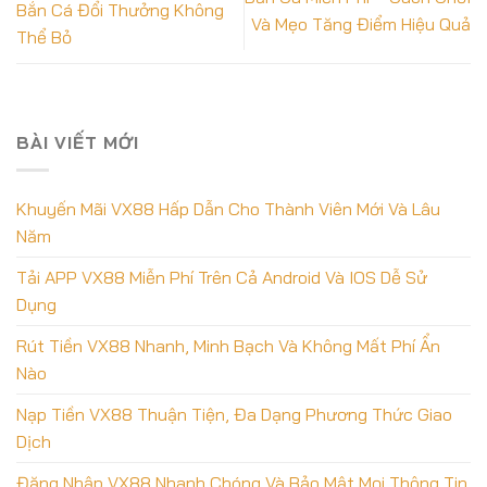
Bắn Cá Đổi Thưởng Không
Và Mẹo Tăng Điểm Hiệu Quả
Thể Bỏ
BÀI VIẾT MỚI
Khuyến Mãi VX88 Hấp Dẫn Cho Thành Viên Mới Và Lâu
Năm
Tải APP VX88 Miễn Phí Trên Cả Android Và IOS Dễ Sử
Dụng
Rút Tiền VX88 Nhanh, Minh Bạch Và Không Mất Phí Ẩn
Nào
Nạp Tiền VX88 Thuận Tiện, Đa Dạng Phương Thức Giao
Dịch
Đăng Nhập VX88 Nhanh Chóng Và Bảo Mật Mọi Thông Tin