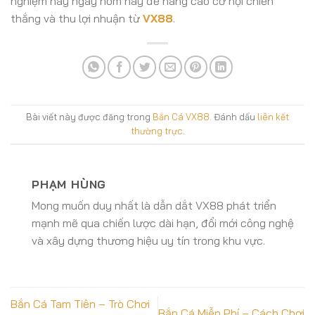
nghiệm này ngay hôm nay để nâng cao cơ hội chiến
thắng và thu lợi nhuận từ
VX88
.
Bài viết này được đăng trong
Bắn Cá VX88
. Đánh dấu
liên kết
thường trực
.
PHẠM HÙNG
Mong muốn duy nhất là dẫn dắt VX88 phát triển
mạnh mẽ qua chiến lược dài hạn, đổi mới công nghệ
và xây dựng thương hiệu uy tín trong khu vực.
Bắn Cá Tam Tiên – Trò Chơi
Bắn Cá Miễn Phí – Cách Chơi