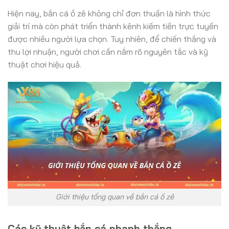
Hiện nay, bắn cá ồ zê không chỉ đơn thuần là hình thức
giải trí mà còn phát triển thành kênh kiếm tiền trực tuyến
được nhiều người lựa chọn. Tuy nhiên, để chiến thắng và
thu lợi nhuận, người chơi cần nắm rõ nguyên tắc và kỹ
thuật chơi hiệu quả.
Giới thiệu tổng quan về bắn cá ồ zê
Các kỹ thuật bắn cá nhanh thắng