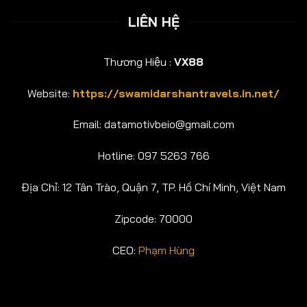
LIÊN HỆ
Thương Hiệu :
VX88
Website:
https://swamidarshantravels.in.net/
Email:
datamotivbeio@gmail.com
Hotline: 097 5263 766
Địa Chỉ: 12 Tân Trào, Quận 7, TP. Hồ Chí Minh, Việt Nam
Zipcode: 70000
CEO:
Phạm Hùng