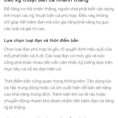
Để tăng cơ hội chiến thắng, người chơi phải biết vận dụng
linh hoạt các kỹ thuật bắn cá phù hợp. Điều này không
chỉ giúp tiết kiệm đạn mà còn gia tăng khả năng hạ gục
các loài cá giá trị cao.
Lựa chọn loại đạn và thời điểm bắn
Chọn loại đạn phù hợp là yếu tố quyết định hiệu quả của
mỗi phát bắn cá ồ zê. Các loại đạn có mức giá và sức
công phá khác nhau nên cần cân nhắc kỹ lưỡng dựa trên
mục tiêu và số dư đạn hiện có.
Thời điểm bắn cũng quan trọng không kém. Tận dụng lúc
cá tập trung đông hoặc cá lớn xuất hiện để bắn sẽ nâng
cao khả năng trúng đích. Tránh bắn khi cá rải rác hoặc
chuyển động nhanh khó đoán nhằm tiết kiệm đạn và tăng
tỷ lệ thắng.