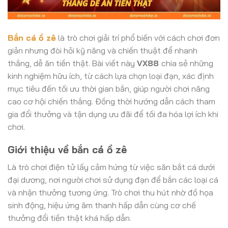
Bắn cá ồ zê
là trò chơi giải trí phổ biến với cách chơi đơn
giản nhưng đòi hỏi kỹ năng và chiến thuật để nhanh
thắng, dễ ăn tiền thật. Bài viết này
VX88
chia sẻ những
kinh nghiệm hữu ích, từ cách lựa chọn loại đạn, xác định
mục tiêu đến tối ưu thời gian bắn, giúp người chơi nâng
cao cơ hội chiến thắng. Đồng thời hướng dẫn cách tham
gia đổi thưởng và tận dụng ưu đãi để tối đa hóa lợi ích khi
chơi.
Giới thiệu về bắn cá ồ zê
Là trò chơi điện tử lấy cảm hứng từ việc săn bắt cá dưới
đại dương, nơi người chơi sử dụng đạn để bắn các loại cá
và nhận thưởng tương ứng. Trò chơi thu hút nhờ đồ họa
sinh động, hiệu ứng âm thanh hấp dẫn cùng cơ chế
thưởng đổi tiền thật khá hấp dẫn.